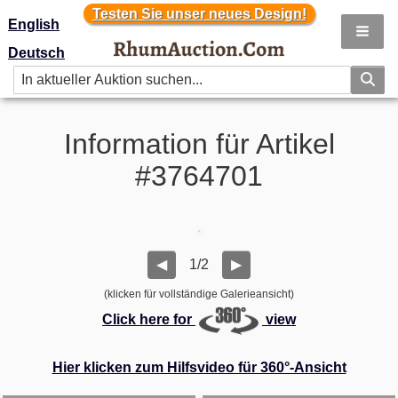
Testen Sie unser neues Design!
Testen Sie unser neues Design!
English
Deutsch
Information für Artikel
#3764701
1/2
◀
▶
(klicken für vollständige Galerieansicht)
Click here for
view
Hier klicken zum Hilfsvideo für 360°-Ansicht