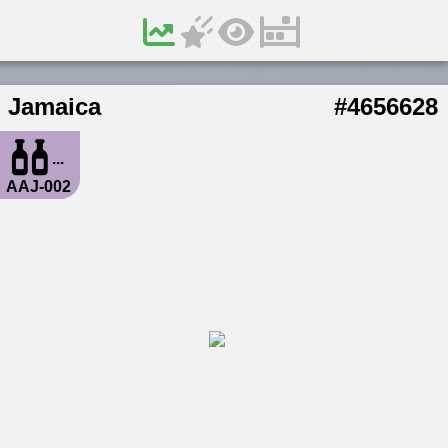
Jamaica
#4656628
...
AAJ-002