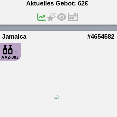
Aktuelles Gebot:
62
€
Jamaica
#4654582
...
AAZ-003