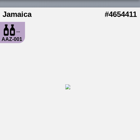
Jamaica
#4654411
...
AAZ-001