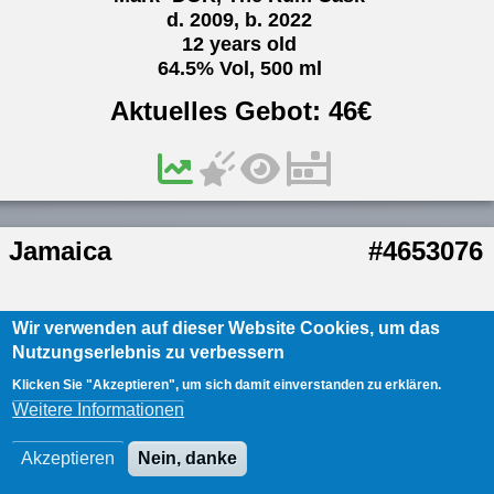
d. 2009, b. 2022
12 years old
64.5% Vol, 500 ml
Aktuelles Gebot:
46
€
Jamaica
#4653076
Wir verwenden auf dieser Website Cookies, um das
Nutzungserlebnis zu verbessern
Klicken Sie "Akzeptieren", um sich damit einverstanden zu erklären.
Weitere Informationen
Akzeptieren
Nein, danke
/
11