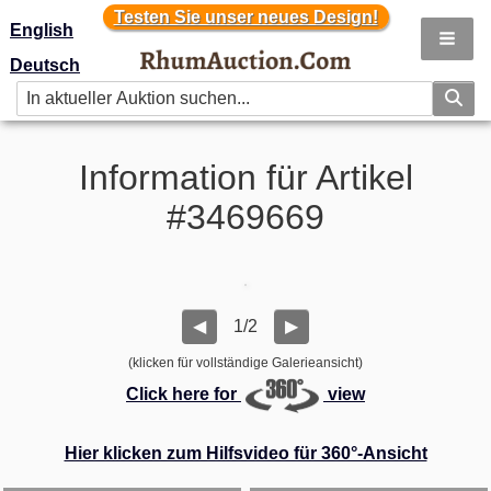
Testen Sie unser neues Design!
Testen Sie unser neues Design!
English
Deutsch
Information für Artikel
#3469669
1/2
◀
▶
(klicken für vollständige Galerieansicht)
Click here for
view
Hier klicken zum Hilfsvideo für 360°-Ansicht