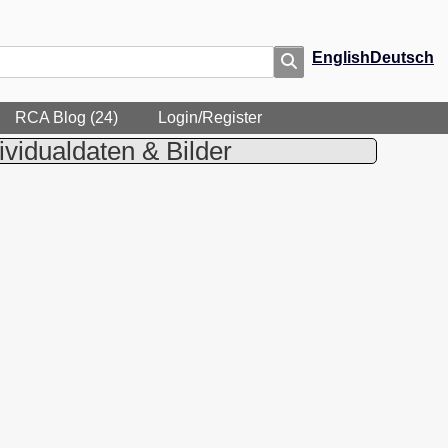
English
Deutsch
RCA Blog (24)
Login/Register
ividualdaten & Bilder