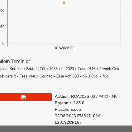
llein Tercinier
iginal Bottling • Brut de Fût • 1988 • b. 2023 • Fass 0116 • French Oak
sk gereift • Très Vieux Cognac • Eine von 500 • 48.3%vol • 70cl
Auktion: RCA2026-03 / #4327846
Ergebnis:
125 €
Flaschencode:
02/08/2023 EMB17102A
L23192CP167