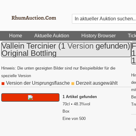
Home
Aktuelle Auktion
History Browser
Tic
Vallein Tercinier
(1
Version
gefunden)
F
Original Bottling
1
1
Hinweis: Die unten gezeigten Bilder sind nur Beispielbilder für die
Hi
spezielle Version
de
Version der Ursprungsflasche
Derzeit ausgewählt
◼
◼
mi
1 Artikel gefunden
Be
70cl • 48.3%vol
Tr
Box
Eine von 500