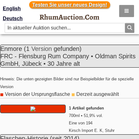
Testen Sie unser neues Design!
Testen Sie unser neues Design!
English
Deutsch
Enmore
(1
Version
gefunden)
FRC - Flensburg Rum Company • Oldman Spirits
GmbH, Jübeck • 30 Jahre alt
Hinweis: Die unten gezeigten Bilder sind nur Beispielbilder für die spezielle
Version
Version der Ursprungsflasche
Derzeit ausgewählt
◼
◼
1 Artikel gefunden
700ml • 51,9% vol.
Eine von 194
Kirsch Import E. K, Stuhr
Flaschen-Historie
(seit 2014)